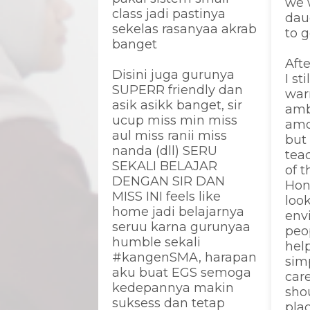
we 
class jadi pastinya
daug
sekelas rasanyaa akrab
to g
banget
Afte
Disini juga gurunya
I st
SUPERR friendly dan
war
asik asikk banget, sir
amb
ucup miss min miss
amo
aul miss ranii miss
but 
nanda (dll) SERU
tea
SEKALI BELAJAR
of t
DENGAN SIR DAN
Hone
MISS INI feels like
look
home jadi belajarnya
env
seruu karna gurunyaa
peo
humble sekali
hel
#kangenSMA, harapan
sim
aku buat EGS semoga
car
kedepannya makin
sho
suksess dan tetap
pla