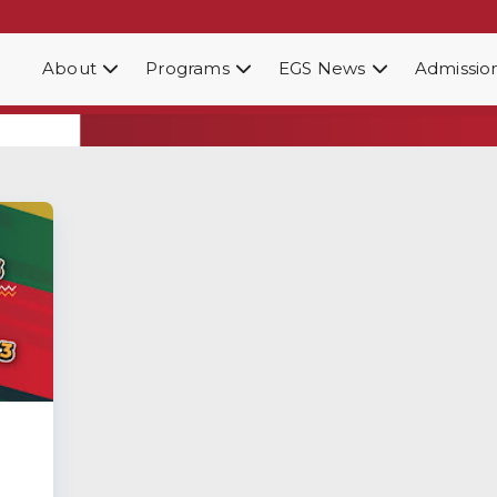
About
Programs
EGS News
Admissio