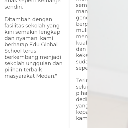
anak seperti keluarga
semakin maju,
sendiri.
mampu mencetak
generasi yang
Ditambah dengan
berprestasi, berakhl
fasilitas sekolah yang
mulia, serta tetap
kini semakin lengkap
mempertahankan
dan nyaman, kami
kualitas pendidikan
berharap Edu Global
dan suasana
School terus
kekeluargaan yang
berkembang menjadi
sudah sangat baik
sekolah unggulan dan
seperti saat ini.
pilihan terbaik
masyarakat Medan."
Terima kasih kepad
seluruh guru dan
pihak sekolah atas
dedikasi dan perhat
yang telah diberika
kepada anak-anak
kami."