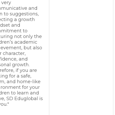
 very
municative and
n to suggestions,
lecting a growth
dset and
mitment to
turing not only the
ldren’s academic
ievement, but also
r character,
fidence, and
sonal growth.
efore, if you are
ing for a safe,
m, and home-like
ironment for your
dren to learn and
ve, SD Eduglobal is
you."