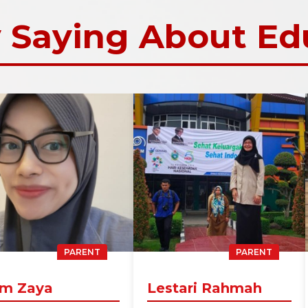
 Saying About Edu
PARENT
PARENT
m Zaya
Lestari Rahmah