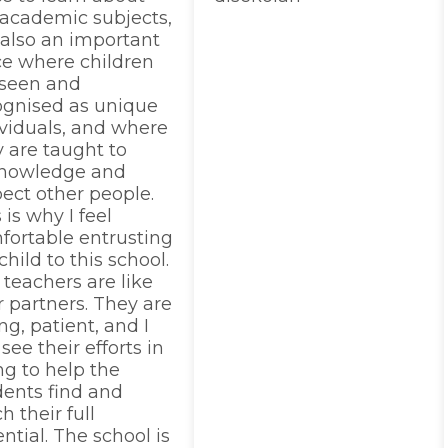
 academic subjects,
s also an important
ce where children
 seen and
ognised as unique
ividuals, and where
y are taught to
nowledge and
pect other people.
 is why I feel
fortable entrusting
hild to this school.
teachers are like
r partners. They are
ng, patient, and I
see their efforts in
ng to help the
dents find and
h their full
ntial. The school is