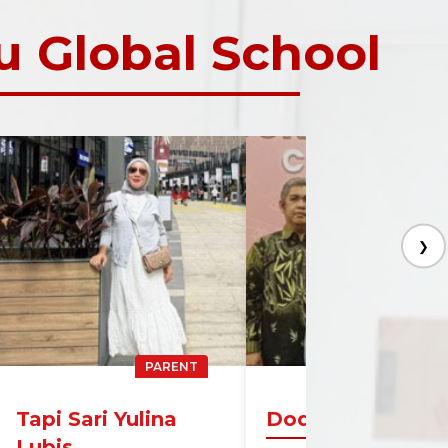
 Global School
❯
PARENT
PARENT
Tapi Sari Yulina
Dodi Asrizal
Lubis