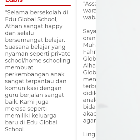
"Assalamualaikum
warahmatullahi
"Selama bersekolah di
wabarakatuh.
Edu Global School,
Athan sangat happy
Saya Dodi Asrizal,
dan selalu
orang tua dari
bersemangat belajar.
Muhammad Akhda
Suasana belajar yang
Fahri, alumni SMP 
nyaman seperti private
Global School.
school/home schooling
Alhamdulillah, Edu
membuat
Global School telah
perkembangan anak
memberikan yang
sangat terpantau dan
terbaik untuk anak
komunikasi dengan
didiknya, khususny
guru berjalan sangat
anak saya, baik da
baik. Kami juga
bidang pendidikan
merasa seperti
akademik maupun
memiliki keluarga
agama.
baru di Edu Global
School.
Lingkungan sekola