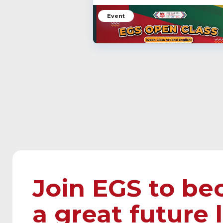
Event
Exploring the Excitement:
Inside EGS Open Class May
20th, 2023
EGS
Mei 29, 2023
Join EGS to b
a great future 