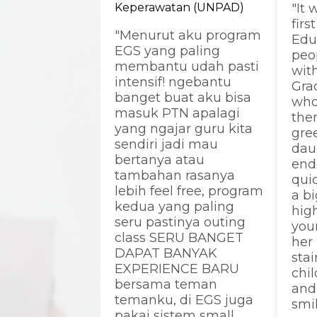
Keperawatan (UNPAD)
"It
firs
"Menurut aku program
Edug
EGS yang paling
peo
membantu udah pasti
wit
intensif! ngebantu
Grad
banget buat aku bisa
who
masuk PTN apalagi
then
yang ngajar guru kita
gre
sendiri jadi mau
dau
bertanya atau
end
tambahan rasanya
qui
lebih feel free, program
a bi
kedua yang paling
hig
seru pastinya outing
you
class SERU BANGET
her
DAPAT BANYAK
stai
EXPERIENCE BARU
chil
bersama teman
and
temanku, di EGS juga
smi
pakai sistem small