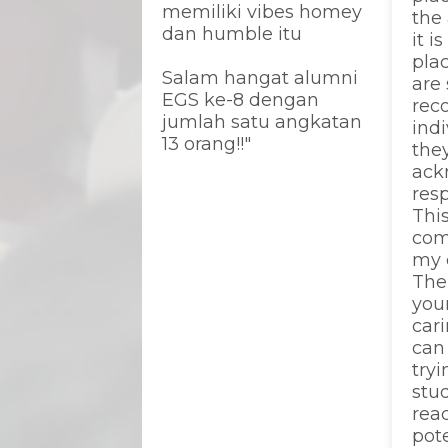
memiliki vibes homey
the
dan humble itu
it i
pla
Salam hangat alumni
are
EGS ke-8 dengan
rec
jumlah satu angkatan
ind
13 orang!!"
the
ack
res
This
com
my c
The 
you
cari
can 
tryi
stu
reac
pote