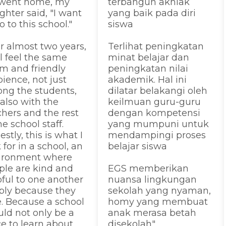
went home, my
terbangun akhlak
hter said, "I want
yang baik pada diri
o to this school."
siswa
r almost two years,
Terlihat peningkatan
ill feel the same
minat belajar dan
m and friendly
peningkatan nilai
ience, not just
akademik. Hal ini
ng the students,
dilatar belakangi oleh
also with the
keilmuan guru-guru
chers and the rest
dengan kompetensi
he school staff.
yang mumpuni untuk
stly, this is what I
mendampingi proses
 for in a school, an
belajar siswa
ironment where
ple are kind and
EGS memberikan
pful to one another
nuansa lingkungan
ply because they
sekolah yang nyaman,
e. Because a school
homy yang membuat
uld not only be a
anak merasa betah
ce to learn about
disekolah"