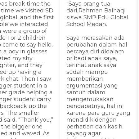
 was break time the
"Saya orang tua
t time we visited SD
dari,Rahman Baihaqi
lobal, and the first
siswa SMP Edu Global
ple we interacted
School Medan.
h were a group of
e 1 or 2 children
Saya merasakan ada
 came to say hello,
perubahan dalam hal
 a boy in glasses
percaya diri didalam
eted my shy
pribadi anak saya,
ghter, and they
terlihat anak saya
ed up having a
sudah mampu
ck chat. Then I saw
memberikan
gger student in a
argumentasi yang
her grade helping a
santun dalam
nger student carry
mengemukakan
 backpack up the
pendapatnya, hal ini
rs. The smaller
karena para guru yang
d said, “Thank you,”
mendidik dengan
 the bigger one
perhatian dan kasih
led and waved. As
sayang agar