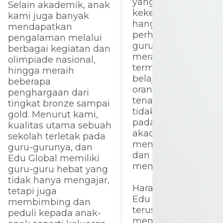
yang nyaman, suas
Selain akademik, anak
kekeluargaan yang
kami juga banyak
hangat, serta
mendapatkan
perhatian dari para
pengalaman melalui
guru membuat ana
berbagai kegiatan dan
merasa senang dan
olimpiade nasional,
termotivasi dalam
hingga meraih
belajar. Kami sebag
beberapa
orang tua juga mer
penghargaan dari
tenang karena seko
tingkat bronze sampai
tidak hanya fokus
gold. Menurut kami,
pada prestasi
kualitas utama sebuah
akademik, tetapi ju
sekolah terletak pada
membentuk karakt
guru-gurunya, dan
dan akhlak anak
Edu Global memiliki
menjadi lebih baik.
guru-guru hebat yang
tidak hanya mengajar,
Harapan kami, sem
tetapi juga
Edu Global School
membimbing dan
terus berkembang
peduli kepada anak-
menjadi sekolah ya