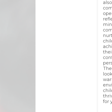
also
com
ope
ref
min
com
nur
chi
ach
thei
con
per
Ther
look
war
env
chil
thri
for 