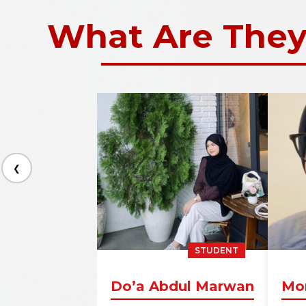
What Are They
❮
STUDENT
Do’a Abdul Marwan
Mo