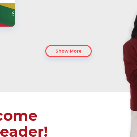
Show More
ecome
leader!